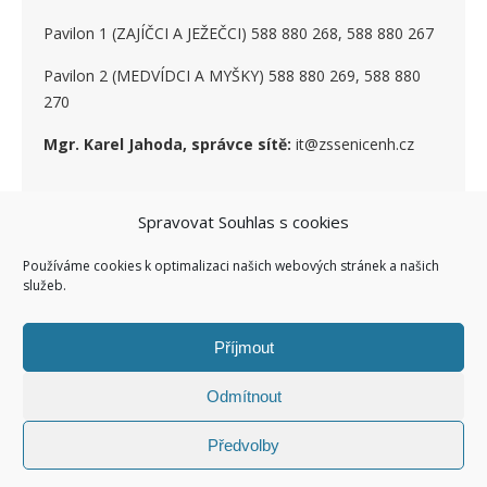
Pavilon 1 (ZAJÍČCI A JEŽEČCI) 588 880 268, 588 880 267
Pavilon 2 (MEDVÍDCI A MYŠKY) 588 880 269, 588 880
270
Mgr. Karel Jahoda, správce sítě:
it@zssenicenh.cz
Spravovat Souhlas s cookies
SOCIÁLNÍ SÍTĚ
Používáme cookies k optimalizaci našich webových stránek a našich
služeb.
Příjmout
Odmítnout
Ashe Child theme of ashe
Facebook ZŠ I
Kontakty I
Předvolby
Šablona od
WP Royal
.