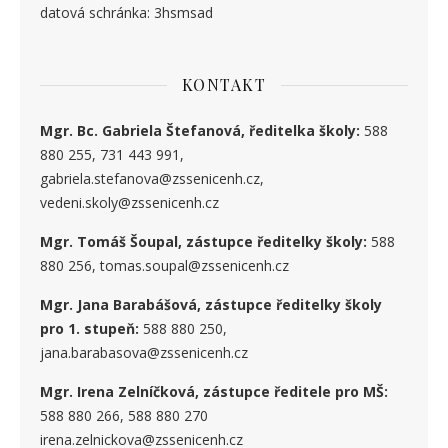
datová schránka: 3hsmsad
KONTAKT
Mgr. Bc. Gabriela Štefanová, ředitelka školy:
588
880 255, 731 443 991,
gabriela.stefanova@zssenicenh.cz,
vedeni.skoly@zssenicenh.cz
Mgr. Tomáš Šoupal, zástupce ředitelky školy:
588
880 256, tomas.soupal@zssenicenh.cz
Mgr. Jana Barabášová, zástupce ředitelky školy
pro 1. stupe
ň
:
588 880 250,
jana.barabasova@zssenicenh.cz
Mgr. Irena Zelníčková, zástupce ředitele pro MŠ:
588 880 266, 588 880 270
irena.zelnickova@zssenicenh.cz