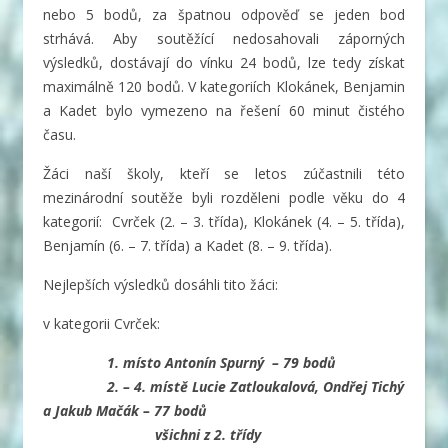
nebo 5 bodů, za špatnou odpověď se jeden bod
strhává. Aby soutěžící nedosahovali záporných
výsledků, dostávají do vínku 24 bodů, lze tedy získat
maximálně 120 bodů. V kategoriích Klokánek, Benjamin
a Kadet bylo vymezeno na řešení 60 minut čistého
času.
Žáci naší školy, kteří se letos zúčastnili této
mezinárodní soutěže byli rozděleni podle věku do 4
kategorií: Cvrček (2. – 3. třída), Klokánek (4. – 5. třída),
Benjamín (6. – 7. třída) a Kadet (8. – 9. třída).
Nejlepších výsledků dosáhli tito žáci:
v kategorii Cvrček:
1. místo Antonín Spurný – 79 bodů
2. – 4. místě Lucie Zatloukalová, Ondřej Tichý
a Jakub Mačák – 77 bodů
všichni z 2. třídy