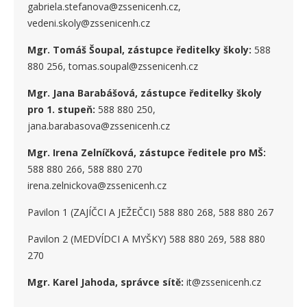
gabriela.stefanova@zssenicenh.cz,
vedeni.skoly@zssenicenh.cz
Mgr. Tomáš Šoupal, zástupce ředitelky školy:
588
880 256, tomas.soupal@zssenicenh.cz
Mgr. Jana Barabášová, zástupce ředitelky školy
pro 1. stupe
ň
:
588 880 250,
jana.barabasova@zssenicenh.cz
Mgr. Irena Zelníčková, zástupce ředitele pro MŠ:
588 880 266, 588 880 270
irena.zelnickova@zssenicenh.cz
Pavilon 1 (ZAJÍČCI A JEŽEČCI) 588 880 268, 588 880 267
Pavilon 2 (MEDVÍDCI A MYŠKY) 588 880 269, 588 880
270
Mgr. Karel Jahoda, správce sítě:
it@zssenicenh.cz