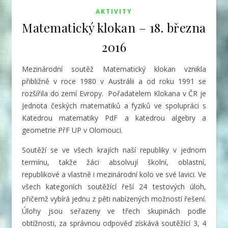
AKTIVITY
Matematický klokan – 18. března
2016
Mezinárodní soutěž Matematický klokan vznikla
přibližně v roce 1980 v Austrálii a od roku 1991 se
rozšířila do zemí Evropy. Pořadatelem Klokana v ČR je
Jednota českých matematiků a fyziků ve spolupráci s
Katedrou matematiky PdF a katedrou algebry a
geometrie PřF UP v Olomouci.
Soutěží se ve všech krajích naší republiky v jednom
termínu, takže žáci absolvují školní, oblastní,
republikové a vlastně i mezinárodní kolo ve své lavici. Ve
všech kategoriích soutěžící řeší 24 testových úloh,
přičemž vybírá jednu z pěti nabízených možností řešení.
Úlohy jsou seřazeny ve třech skupinách podle
obtížnosti, za správnou odpověď získává soutěžící 3, 4