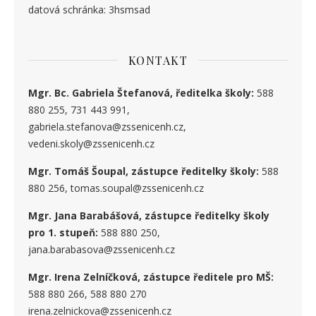
datová schránka: 3hsmsad
KONTAKT
Mgr. Bc. Gabriela Štefanová, ředitelka školy:
588
880 255, 731 443 991,
gabriela.stefanova@zssenicenh.cz,
vedeni.skoly@zssenicenh.cz
Mgr. Tomáš Šoupal, zástupce ředitelky školy:
588
880 256, tomas.soupal@zssenicenh.cz
Mgr. Jana Barabášová, zástupce ředitelky školy
pro 1. stupe
ň
:
588 880 250,
jana.barabasova@zssenicenh.cz
Mgr. Irena Zelníčková, zástupce ředitele pro MŠ:
588 880 266, 588 880 270
irena.zelnickova@zssenicenh.cz