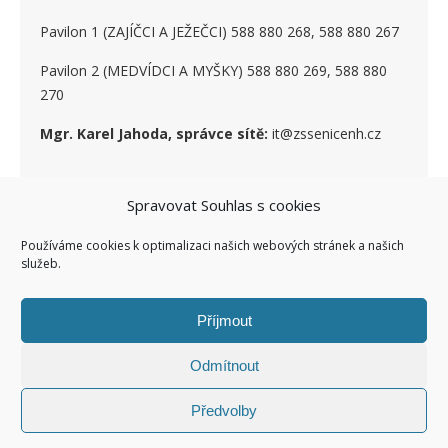
Pavilon 1 (ZAJÍČCI A JEŽEČCI) 588 880 268, 588 880 267
Pavilon 2 (MEDVÍDCI A MYŠKY) 588 880 269, 588 880
270
Mgr. Karel Jahoda, správce sítě:
it@zssenicenh.cz
SOCIÁLNÍ SÍTĚ
Spravovat Souhlas s cookies
Používáme cookies k optimalizaci našich webových stránek a našich
služeb.
Příjmout
Odmítnout
Ashe Child theme of ashe
Facebook ZŠ I
Kontakty I
Předvolby
Šablona od
WP Royal
.