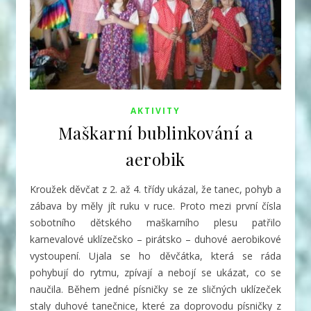
AKTIVITY
Maškarní bublinkování a
aerobik
Kroužek děvčat z 2. až 4. třídy ukázal, že tanec, pohyb a
zábava by měly jít ruku v ruce. Proto mezi první čísla
sobotního dětského maškarního plesu patřilo
karnevalové uklízečsko – pirátsko – duhové aerobikové
vystoupení. Ujala se ho děvčátka, která se ráda
pohybují do rytmu, zpívají a nebojí se ukázat, co se
naučila.
Během jedné písničky se ze sličných uklízeček
staly duhové tanečnice, které za doprovodu písničky z