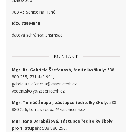
Žižkov 300
783 45 Senice na Hané
IČO: 70994510
datová schránka: 3hsmsad
KONTAKT
Mgr. Bc. Gabriela Štefanová, ředitelka školy:
588
880 255, 731 443 991,
gabriela.stefanova@zssenicenh.cz,
vedeni.skoly@zssenicenh.cz
Mgr. Tomáš Šoupal, zástupce ředitelky školy:
588
880 256, tomas.soupal@zssenicenh.cz
Mgr. Jana Barabášová, zástupce ředitelky školy
pro 1. stupe
ň
:
588 880 250,