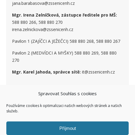
jana.barabasova@zssenicenh.cz
Mgr. Irena Zelníčková, zástupce ředitele pro MŠ:
588 880 266, 588 880 270
irena.zelnickova@zssenicenh.cz
Pavilon 1 (ZAJÍČCI A JEŽEČCI) 588 880 268, 588 880 267
Pavilon 2 (MEDVÍDCI A MYŠKY) 588 880 269, 588 880
270
Mgr. Karel Jahoda, správce sítě:
it@zssenicenh.cz
Spravovat Souhlas s cookies
SOCIÁLNÍ SÍTĚ
Používáme cookies k optimalizaci našich webových stránek a našich
služeb.
Příjmout