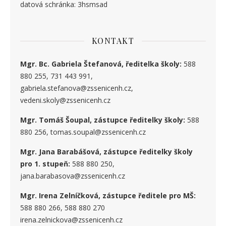
datová schránka: 3hsmsad
KONTAKT
Mgr. Bc. Gabriela Štefanová, ředitelka školy:
588
880 255, 731 443 991,
gabriela.stefanova@zssenicenh.cz,
vedeni.skoly@zssenicenh.cz
Mgr. Tomáš Šoupal, zástupce ředitelky školy:
588
880 256, tomas.soupal@zssenicenh.cz
Mgr. Jana Barabášová, zástupce ředitelky školy
pro 1. stupe
ň
:
588 880 250,
jana.barabasova@zssenicenh.cz
Mgr. Irena Zelníčková, zástupce ředitele pro MŠ:
588 880 266, 588 880 270
irena.zelnickova@zssenicenh.cz