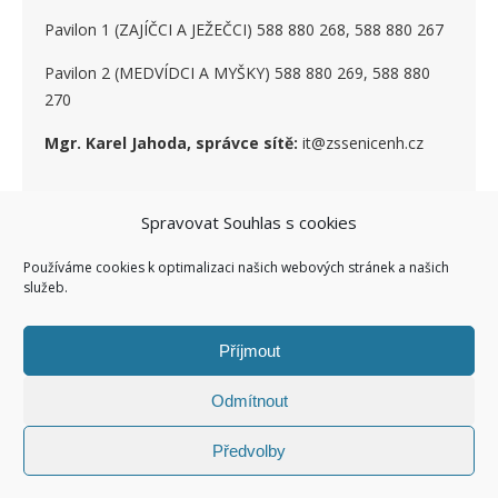
Pavilon 1 (ZAJÍČCI A JEŽEČCI) 588 880 268, 588 880 267
Pavilon 2 (MEDVÍDCI A MYŠKY) 588 880 269, 588 880
270
Mgr. Karel Jahoda, správce sítě:
it@zssenicenh.cz
Spravovat Souhlas s cookies
SOCIÁLNÍ SÍTĚ
Používáme cookies k optimalizaci našich webových stránek a našich
služeb.
Příjmout
Odmítnout
Ashe Child theme of ashe
Facebook ZŠ I
Kontakty I
Předvolby
Šablona od
WP Royal
.