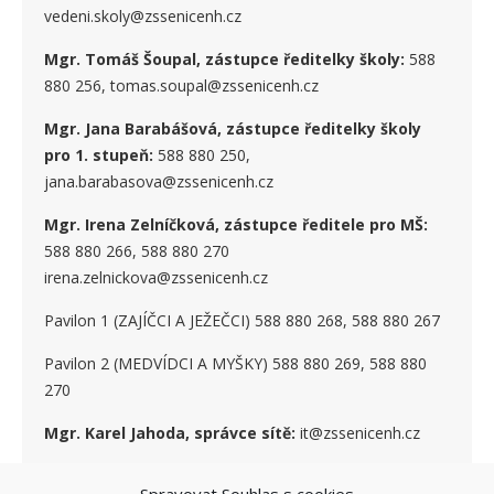
vedeni.skoly@zssenicenh.cz
Mgr. Tomáš Šoupal, zástupce ředitelky školy:
588
880 256, tomas.soupal@zssenicenh.cz
Mgr. Jana Barabášová, zástupce ředitelky školy
pro 1. stupe
ň
:
588 880 250,
jana.barabasova@zssenicenh.cz
Mgr. Irena Zelníčková, zástupce ředitele pro MŠ:
588 880 266, 588 880 270
irena.zelnickova@zssenicenh.cz
Pavilon 1 (ZAJÍČCI A JEŽEČCI) 588 880 268, 588 880 267
Pavilon 2 (MEDVÍDCI A MYŠKY) 588 880 269, 588 880
270
Mgr. Karel Jahoda, správce sítě:
it@zssenicenh.cz