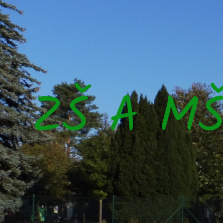
ZŠ A M