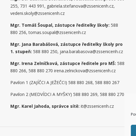
255, 731 443 991, gabriela.stefanova@zssenicenh.cz,
vedeni.skoly@zssenicenh.cz
Mgr. Tomáš Šoupal, zástupce ředitelky školy:
588
880 256, tomas.soupal@zssenicenh.cz
Mgr. Jana Barabášová, zástupce ředitelky školy pro
1. stupe
ň
:
588 880 250, jana.barabasova@zssenicenh.cz
Mgr. Irena Zelníčková, zástupce ředitele pro MŠ:
588
880 266, 588 880 270 irena.zelnickova@zssenicenh.cz
Pavilon 1 (ZAJÍČCI A JEŽEČCI) 588 880 268, 588 880 267
Pavilon 2 (MEDVÍDCI A MYŠKY) 588 880 269, 588 880 270
Mgr. Karel Jahoda, správce sítě:
it@zssenicenh.cz
Po