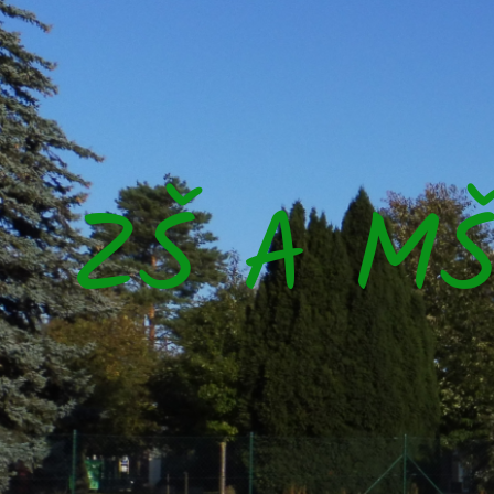
ZŠ A M