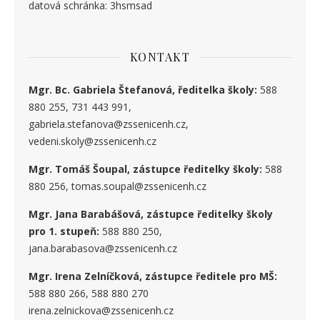
datová schránka: 3hsmsad
KONTAKT
Mgr. Bc. Gabriela Štefanová, ředitelka školy:
588
880 255, 731 443 991,
gabriela.stefanova@zssenicenh.cz,
vedeni.skoly@zssenicenh.cz
Mgr. Tomáš Šoupal, zástupce ředitelky školy:
588
880 256, tomas.soupal@zssenicenh.cz
Mgr. Jana Barabášová, zástupce ředitelky školy
pro 1. stupe
ň
:
588 880 250,
jana.barabasova@zssenicenh.cz
Mgr. Irena Zelníčková, zástupce ředitele pro MŠ:
588 880 266, 588 880 270
irena.zelnickova@zssenicenh.cz