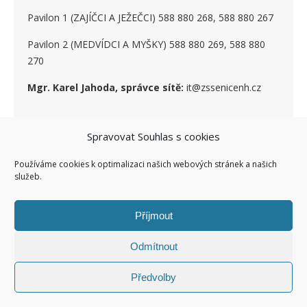
Pavilon 1 (ZAJÍČCI A JEŽEČCI) 588 880 268, 588 880 267
Pavilon 2 (MEDVÍDCI A MYŠKY) 588 880 269, 588 880
270
Mgr. Karel Jahoda, správce sítě:
it@zssenicenh.cz
Spravovat Souhlas s cookies
SOCIÁLNÍ SÍTĚ
Používáme cookies k optimalizaci našich webových stránek a našich
služeb.
Příjmout
Odmítnout
Ashe Child theme of ashe
Facebook ZŠ I
Kontakty I
Předvolby
Šablona od
WP Royal
.