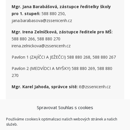
Mgr. Jana Barabášová, zástupce ředitelky školy
pro 1. stupe
ň
:
588 880 250,
jana.barabasova@zssenicenh.cz
Mgr. Irena Zelníčková, zástupce ředitele pro MŠ:
588 880 266, 588 880 270
irena.zelnickova@zssenicenh.cz
Pavilon 1 (ZAJÍČCI A JEŽEČCI) 588 880 268, 588 880 267
Pavilon 2 (MEDVÍDCI A MYŠKY) 588 880 269, 588 880
270
Mgr. Karel Jahoda, správce sítě:
it@zssenicenh.cz
Spravovat Souhlas s cookies
SOCIÁLNÍ SÍTĚ
Používáme cookies k optimalizaci našich webových stránek a našich
služeb.