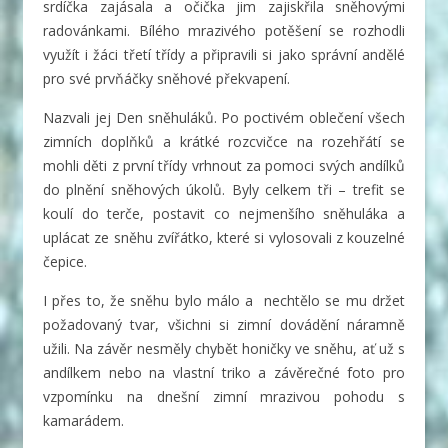
srdíčka zajásala a očička jim zajiskřila sněhovými
radovánkami. Bílého mrazivého potěšení se rozhodli
využít i žáci třetí třídy a připravili si jako správní andělé
pro své prvňáčky sněhové překvapení.
Nazvali jej Den sněhuláků. Po poctivém oblečení všech
zimních doplňků a krátké rozcvičce na rozehřátí se
mohli děti z první třídy vrhnout za pomoci svých andílků
do plnění sněhových úkolů. Byly celkem tři – trefit se
koulí do terče, postavit co nejmenšího sněhuláka a
uplácat ze sněhu zvířátko, které si vylosovali z kouzelné
čepice.
I přes to, že sněhu bylo málo a nechtělo se mu držet
požadovaný tvar, všichni si zimní dovádění náramně
užili. Na závěr nesměly chybět honičky ve sněhu, ať už s
andílkem nebo na vlastní triko a závěrečné foto pro
vzpomínku na dnešní zimní mrazivou pohodu s
kamarádem.