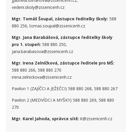
gabriela.stefanova@zssenicenh.cz,
vedeni.skoly@zssenicenh.cz
Mgr. Tomáš Šoupal, zástupce ředitelky školy:
588
880 256, tomas.soupal@zssenicenh.cz
Mgr. Jana Barabášová, zástupce ředitelky školy
pro 1. stupe
ň
:
588 880 250,
jana.barabasova@zssenicenh.cz
Mgr. Irena Zelníčková, zástupce ředitele pro MŠ:
588 880 266, 588 880 270
irena.zelnickova@zssenicenh.cz
Pavilon 1 (ZAJÍČCI A JEŽEČCI) 588 880 268, 588 880 267
Pavilon 2 (MEDVÍDCI A MYŠKY) 588 880 269, 588 880
270
Mgr. Karel Jahoda, správce sítě:
it@zssenicenh.cz