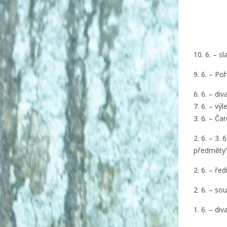
10. 6. – s
9. 6. – Po
6. 6. – d
iv
7. 6. – vý
3. 6. – Ča
2. 6. – 3
předměty
2. 6. – řed
2. 6. – s
1. 6. – di