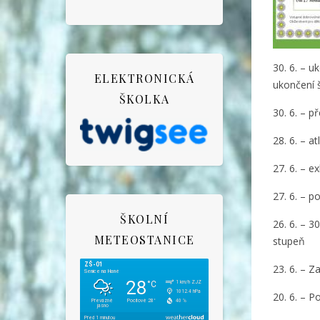
30. 6. – u
ELEKTRONICKÁ
ukončení 
ŠKOLKA
30. 6. – p
28. 6. – a
27. 6. – e
27. 6. – p
ŠKOLNÍ
26. 6. – 3
METEOSTANICE
stupeň
23. 6. – Z
20. 6. – P