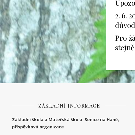
Upozo
2. 6. 
důvodů
Pro žá
stejně
ZÁKLADNÍ INFORMACE
Základní škola a Mateřská škola Senice na Hané,
příspěvková organizace