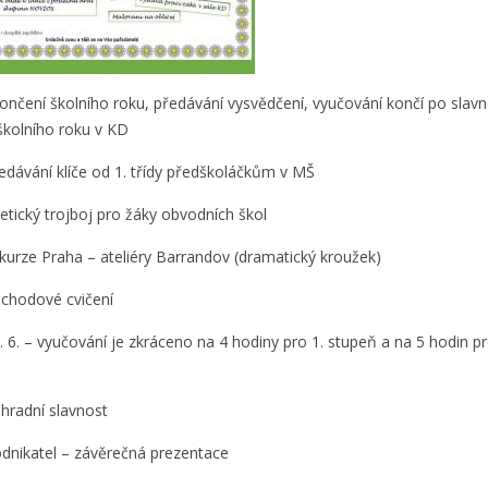
končení školního roku, předávání vysvědčení, vyučování končí po slav
školního roku v KD
ředávání klíče od 1. třídy předškoláčkům v MŠ
tletický trojboj pro žáky obvodních škol
xkurze Praha – ateliéry Barrandov (dramatický kroužek)
ochodové cvičení
0. 6. – vyučování je zkráceno na 4 hodiny pro 1. stupeň a na 5 hodin pr
ahradní slavnost
odnikatel – závěrečná prezentace