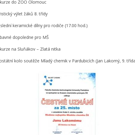
exkurze do ZOO Olomouc
ristický výlet žáků 8. třídy
oslední keramické dílny pro rodiče (17.00 hod.)
zábavné dopoledne pro MŠ
xkurze na Sluňákov – Zlatá nitka
lostátní kolo soutěže Mladý chemik v Pardubicích (Jan Lakomý, 9. tříd