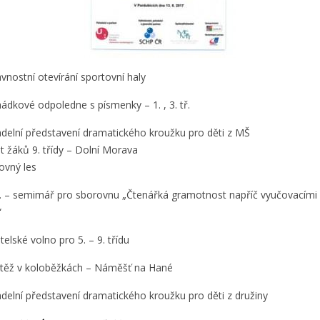
lavnostní otevírání sportovní haly
hádkové odpoledne s písmenky – 1. , 3. tř.
adelní představení dramatického kroužku pro děti z MŠ
let žáků 9. třídy – Dolní Morava
rovný les
. 6. – semimář pro sborovnu „Čtenářká gramotnost napříč vyučovacími
“
itelské volno pro 5. – 9. třídu
outěž v koloběžkách – Náměšť na Hané
vadelní představení dramatického kroužku pro děti z družiny