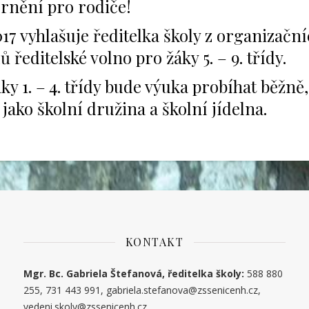
rnění pro rodiče!
2017 vyhlašuje ředitelka školy z organizačn
 ředitelské volno pro žáky 5. – 9. třídy.
ky 1. – 4. třídy bude výuka probíhat běžně,
 jako školní družina a školní jídelna.
KONTAKT
Mgr. Bc. Gabriela Štefanová, ředitelka školy:
588 880
255, 731 443 991, gabriela.stefanova@zssenicenh.cz,
vedeni.skoly@zssenicenh.cz