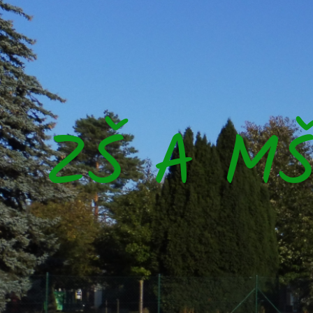
ZŠ A M