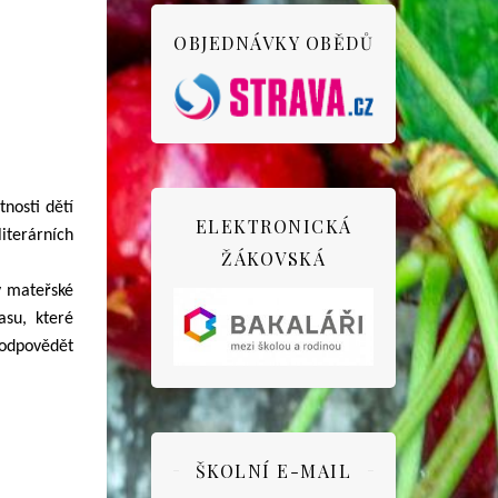
OBJEDNÁVKY OBĚDŮ
nosti dětí
ELEKTRONICKÁ
iterárních
ŽÁKOVSKÁ
v mateřské
asu, které
zodpovědět
ŠKOLNÍ E-MAIL