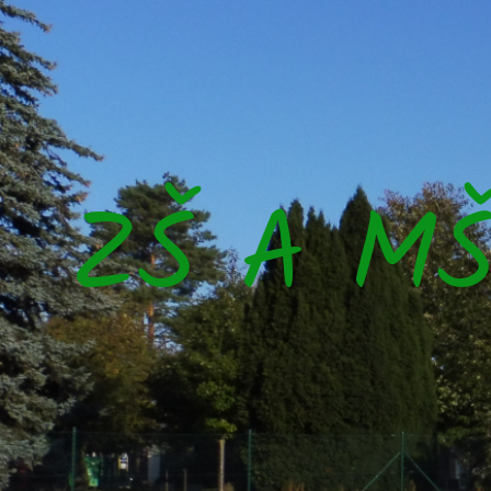
ZŠ A M