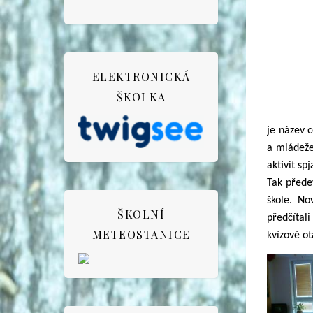
ELEKTRONICKÁ
ŠKOLKA
je název 
a mládeže
aktivit sp
Tak přede
škole. No
ŠKOLNÍ
předčítal
METEOSTANICE
kvízové ot