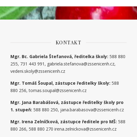
KONTAKT
Mgr. Bc. Gabriela Štefanová, ředitelka školy:
588 880
255, 731 443 991, gabriela.stefanova@zssenicenh.cz,
vedeni.skoly@zssenicenh.cz
Mgr. Tomáš Šoupal, zástupce ředitelky školy:
588
880 256, tomas.soupal@zssenicenh.cz
Mgr. Jana Barabášová, zástupce ředitelky školy pro
1. stupe
ň
:
588 880 250, jana.barabasova@zssenicenh.cz
Mgr. Irena Zelníčková, zástupce ředitele pro MŠ:
588
880 266, 588 880 270 irena.zelnickova@zssenicenh.cz