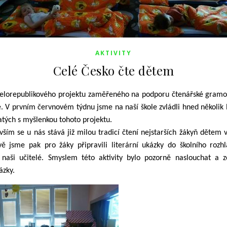
AKTIVITY
Celé Česko čte dětem
celorepublikového projektu zaměřeného na podporu čtenářské gramot
. V prvním červnovém týdnu jsme na naší škole zvládli hned několik l
jatých s myšlenkou tohoto projektu.
vším se u nás stává již milou tradicí čtení nejstarších žákyň dětem 
vě jsme pak pro žáky připravili literární ukázky do školního rozhl
i naši učitelé. Smyslem této aktivity bylo pozorně naslouchat a 
ázky.