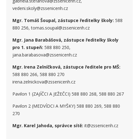
gabriela.stefanova@zssenicenh.cz,
vedeni.skoly@zssenicenh.cz
Mgr. Tomáš Šoupal, zástupce ředitelky školy:
588
880 256, tomas.soupal@zssenicenh.cz
Mgr. Jana Barabášová, zástupce ředitelky školy
pro 1. stupe
ň
:
588 880 250,
jana.barabasova@zssenicenh.cz
Mgr. Irena Zelníčková, zástupce ředitele pro MŠ:
588 880 266, 588 880 270
irena.zelnickova@zssenicenh.cz
Pavilon 1 (ZAJÍČCI A JEŽEČCI) 588 880 268, 588 880 267
Pavilon 2 (MEDVÍDCI A MYŠKY) 588 880 269, 588 880
270
Mgr. Karel Jahoda, správce sítě:
it@zssenicenh.cz