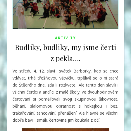
AKTIVITY
Budliky, budliky, my jsme čerti
z pekla….
Ve středu 4. 12. slaví svátek Barborky, kdo se chce
vdávat, trhá třešňovou větvičku, trpělivě se o ni stará
do Štědrého dne, zda li rozkvete…Ale tento den slavili i
všichni čertíci a andílci z malé školy.
Ve dvouhodinovém
čertování si poměřovali svoji skupinovou šikovnost,
běhání, slalomovou obratnost s hokejkou i bez,
trakařování, tancování, přenášení. Ale hlavně se všichni
dobře bavili, smáli, čertovina jim koukala z očí.