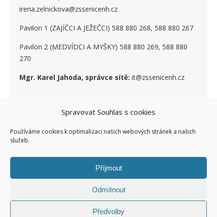
irena.zelnickova@zssenicenh.cz
Pavilon 1 (ZAJÍČCI A JEŽEČCI) 588 880 268, 588 880 267
Pavilon 2 (MEDVÍDCI A MYŠKY) 588 880 269, 588 880
270
Mgr. Karel Jahoda, správce sítě:
it@zssenicenh.cz
Spravovat Souhlas s cookies
SOCIÁLNÍ SÍTĚ
Používáme cookies k optimalizaci našich webových stránek a našich
služeb.
Příjmout
Odmítnout
Ashe Child theme of ashe
Facebook ZŠ I
Kontakty I
Předvolby