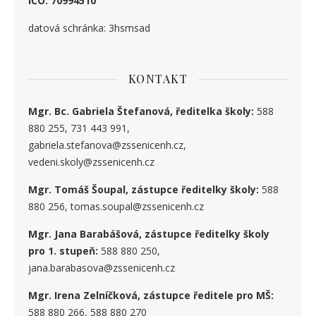
IČO: 70994510
datová schránka: 3hsmsad
KONTAKT
Mgr. Bc. Gabriela Štefanová, ředitelka školy:
588
880 255, 731 443 991,
gabriela.stefanova@zssenicenh.cz,
vedeni.skoly@zssenicenh.cz
Mgr. Tomáš Šoupal, zástupce ředitelky školy:
588
880 256, tomas.soupal@zssenicenh.cz
Mgr. Jana Barabášová, zástupce ředitelky školy
pro 1. stupe
ň
:
588 880 250,
jana.barabasova@zssenicenh.cz
Mgr. Irena Zelníčková, zástupce ředitele pro MŠ:
588 880 266, 588 880 270