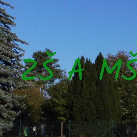
ZŠ A M