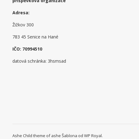
příspěvková organizace
Adresa:
Žižkov 300
783 45 Senice na Hané
IČO: 70994510
datová schránka: 3hsmsad
Ashe Child theme of ashe Šablona od
WP Royal
.