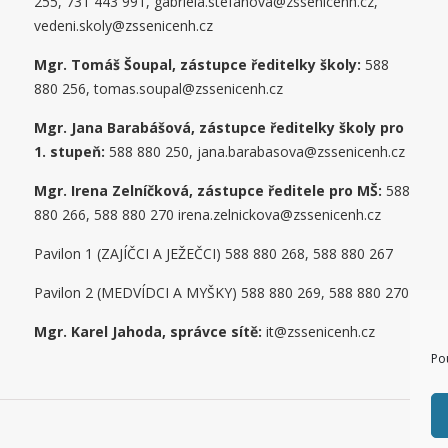
255, 731 443 991, gabriela.stefanova@zssenicenh.cz,
vedeni.skoly@zssenicenh.cz
Mgr. Tomáš Šoupal, zástupce ředitelky školy:
588
880 256, tomas.soupal@zssenicenh.cz
Mgr. Jana Barabášová, zástupce ředitelky školy pro
1. stupe
ň
:
588 880 250, jana.barabasova@zssenicenh.cz
Mgr. Irena Zelníčková, zástupce ředitele pro MŠ:
588
880 266, 588 880 270 irena.zelnickova@zssenicenh.cz
Pavilon 1 (ZAJÍČCI A JEŽEČCI) 588 880 268, 588 880 267
Pavilon 2 (MEDVÍDCI A MYŠKY) 588 880 269, 588 880 270
Mgr. Karel Jahoda, správce sítě:
it@zssenicenh.cz
Po