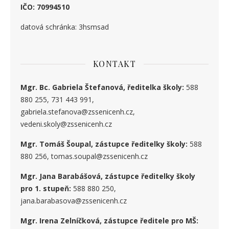
IČO: 70994510
datová schránka: 3hsmsad
KONTAKT
Mgr. Bc. Gabriela Štefanová, ředitelka školy:
588
880 255, 731 443 991,
gabriela.stefanova@zssenicenh.cz,
vedeni.skoly@zssenicenh.cz
Mgr. Tomáš Šoupal, zástupce ředitelky školy:
588
880 256, tomas.soupal@zssenicenh.cz
Mgr. Jana Barabášová, zástupce ředitelky školy
pro 1. stupe
ň
:
588 880 250,
jana.barabasova@zssenicenh.cz
Mgr. Irena Zelníčková, zástupce ředitele pro MŠ: