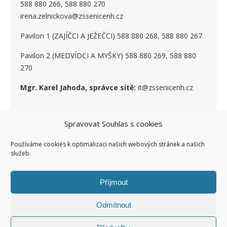
588 880 266, 588 880 270
irena.zelnickova@zssenicenh.cz
Pavilon 1 (ZAJÍČCI A JEŽEČCI) 588 880 268, 588 880 267
Pavilon 2 (MEDVÍDCI A MYŠKY) 588 880 269, 588 880
270
Mgr. Karel Jahoda, správce sítě:
it@zssenicenh.cz
Spravovat Souhlas s cookies
SOCIÁLNÍ SÍTĚ
Používáme cookies k optimalizaci našich webových stránek a našich
služeb.
Příjmout
Odmítnout
Ashe Child theme of ashe
Facebook ZŠ I
Kontakty I