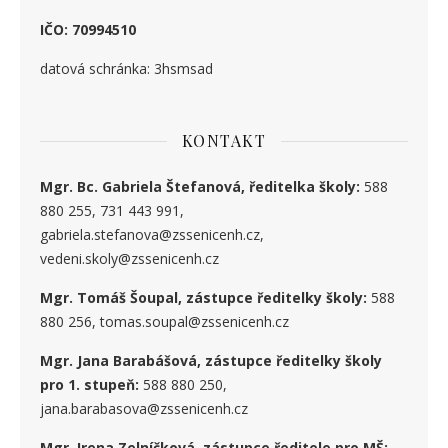
IČO: 70994510
datová schránka: 3hsmsad
KONTAKT
Mgr. Bc. Gabriela Štefanová, ředitelka školy:
588
880 255, 731 443 991,
gabriela.stefanova@zssenicenh.cz,
vedeni.skoly@zssenicenh.cz
Mgr. Tomáš Šoupal, zástupce ředitelky školy:
588
880 256, tomas.soupal@zssenicenh.cz
Mgr. Jana Barabášová, zástupce ředitelky školy
pro 1. stupe
ň
:
588 880 250,
jana.barabasova@zssenicenh.cz
Mgr. Irena Zelníčková, zástupce ředitele pro MŠ: