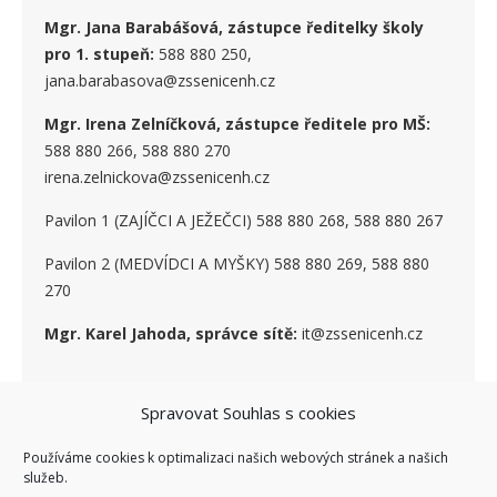
Mgr. Jana Barabášová, zástupce ředitelky školy
pro 1. stupe
ň
:
588 880 250,
jana.barabasova@zssenicenh.cz
Mgr. Irena Zelníčková, zástupce ředitele pro MŠ:
588 880 266, 588 880 270
irena.zelnickova@zssenicenh.cz
Pavilon 1 (ZAJÍČCI A JEŽEČCI) 588 880 268, 588 880 267
Pavilon 2 (MEDVÍDCI A MYŠKY) 588 880 269, 588 880
270
Mgr. Karel Jahoda, správce sítě:
it@zssenicenh.cz
Spravovat Souhlas s cookies
SOCIÁLNÍ SÍTĚ
Používáme cookies k optimalizaci našich webových stránek a našich
služeb.