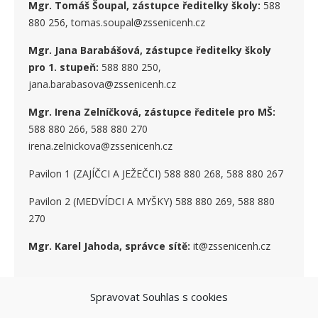
Mgr. Tomáš Šoupal, zástupce ředitelky školy:
588
880 256, tomas.soupal@zssenicenh.cz
Mgr. Jana Barabášová, zástupce ředitelky školy
pro 1. stupe
ň
:
588 880 250,
jana.barabasova@zssenicenh.cz
Mgr. Irena Zelníčková, zástupce ředitele pro MŠ:
588 880 266, 588 880 270
irena.zelnickova@zssenicenh.cz
Pavilon 1 (ZAJÍČCI A JEŽEČCI) 588 880 268, 588 880 267
Pavilon 2 (MEDVÍDCI A MYŠKY) 588 880 269, 588 880
270
Mgr. Karel Jahoda, správce sítě:
it@zssenicenh.cz
Spravovat Souhlas s cookies
SOCIÁLNÍ SÍTĚ