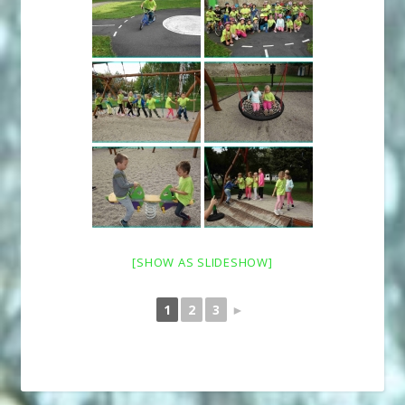
[SHOW AS SLIDESHOW]
1
2
3
►