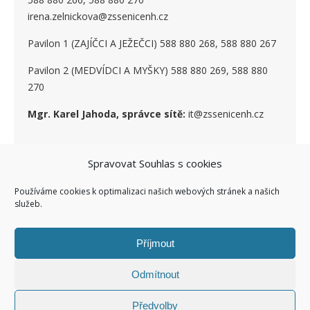
irena.zelnickova@zssenicenh.cz
Pavilon 1 (ZAJÍČCI A JEŽEČCI) 588 880 268, 588 880 267
Pavilon 2 (MEDVÍDCI A MYŠKY) 588 880 269, 588 880
270
Mgr. Karel Jahoda, správce sítě:
it@zssenicenh.cz
SOCIÁLNÍ SÍTĚ
Spravovat Souhlas s cookies
Používáme cookies k optimalizaci našich webových stránek a našich
služeb.
Příjmout
Odmítnout
Ashe Child theme of ashe
Facebook ZŠ I
Kontakty I
Předvolby