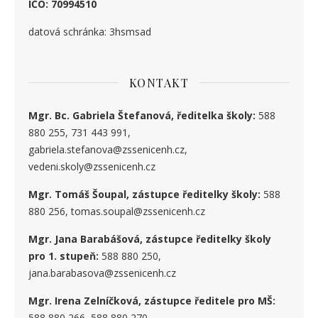
IČO: 70994510
datová schránka: 3hsmsad
KONTAKT
Mgr. Bc. Gabriela Štefanová, ředitelka školy:
588
880 255, 731 443 991,
gabriela.stefanova@zssenicenh.cz,
vedeni.skoly@zssenicenh.cz
Mgr. Tomáš Šoupal, zástupce ředitelky školy:
588
880 256, tomas.soupal@zssenicenh.cz
Mgr. Jana Barabášová, zástupce ředitelky školy
pro 1. stupe
ň
:
588 880 250,
jana.barabasova@zssenicenh.cz
Mgr. Irena Zelníčková, zástupce ředitele pro MŠ:
588 880 266, 588 880 270