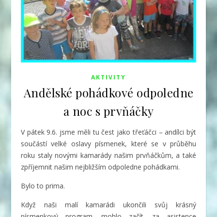
AKTIVITY
Andělské pohádkové odpoledne
a noc s prvňáčky
V pátek 9.6. jsme měli tu čest jako třeťáčci – andílci být
součástí velké oslavy písmenek, které se v průběhu
roku staly novými kamarády našim prvňáčkům, a také
zpříjemnit našim nejbližším odpoledne pohádkami.
Bylo to prima.
Když naši malí kamarádi ukončili svůj krásný
písmenkový program, mohlo začít, za asistence