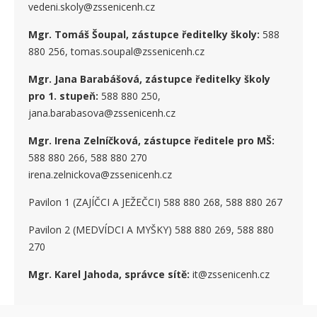
vedeni.skoly@zssenicenh.cz
Mgr. Tomáš Šoupal, zástupce ředitelky školy:
588
880 256, tomas.soupal@zssenicenh.cz
Mgr. Jana Barabášová, zástupce ředitelky školy
pro 1. stupe
ň
:
588 880 250,
jana.barabasova@zssenicenh.cz
Mgr. Irena Zelníčková, zástupce ředitele pro MŠ:
588 880 266, 588 880 270
irena.zelnickova@zssenicenh.cz
Pavilon 1 (ZAJÍČCI A JEŽEČCI) 588 880 268, 588 880 267
Pavilon 2 (MEDVÍDCI A MYŠKY) 588 880 269, 588 880
270
Mgr. Karel Jahoda, správce sítě:
it@zssenicenh.cz