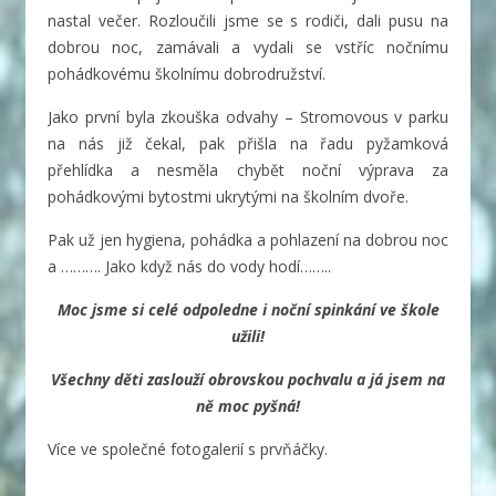
nastal večer. Rozloučili jsme se s rodiči, dali pusu na
dobrou noc, zamávali a vydali se vstříc nočnímu
pohádkovému školnímu dobrodružství.
Jako první byla zkouška odvahy – Stromovous v parku
na nás již čekal, pak přišla na řadu pyžamková
přehlídka a nesměla chybět noční výprava za
pohádkovými bytostmi ukrytými na školním dvoře.
Pak už jen hygiena, pohádka a pohlazení na dobrou noc
a ………. Jako když nás do vody hodí……..
Moc jsme si celé odpoledne i noční spinkání ve škole
užili!
Všechny děti zaslouží obrovskou pochvalu a já jsem na
ně moc pyšná!
Více ve společné fotogalerií s prvňáčky.