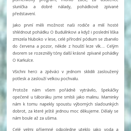
sluníčka a dobré nálady, pohádkově zpívané
představení.
Jako první měli možnost naši rodiče a milí hosté
shlédnout pohádku O Budulínkovi a když i poslední liška
zmizela hluboko v lese, celé přírodní pódium se zbarvilo
do červena a pozor, někde z houští leze vlk…. Celým
dvorem se rozezněly tóny další krásné zpívané pohádky
O Karkulce.
Všichni herci a zpěváci v jednom sklidili zasloužený
potlesk a zaslouží velkou pochvalu.
Protože nám všem pořádně vytrávilo, špekáčky
opečené u táboráku jsme smlsli jako malinu. Maminky
nám k tomu napekly spoustu výborných slaďounkých
dobrot, za které ještě jednou moc děkujeme. Dělaly se
nám boule až za ušima.
Celé velmi příjemné odpoledne uteklo jako voda a