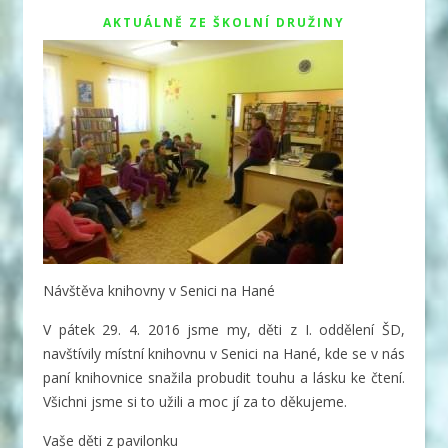
AKTUÁLNĚ ZE ŠKOLNÍ DRUŽINY
Návštěva knihovny v Senici na Hané
V pátek 29. 4. 2016 jsme my, děti z I. oddělení ŠD,
navštívily místní knihovnu v Senici na Hané, kde se v nás
paní knihovnice snažila probudit touhu a lásku ke čtení.
Všichni jsme si to užili a moc jí za to děkujeme.
Vaše děti z pavilonku