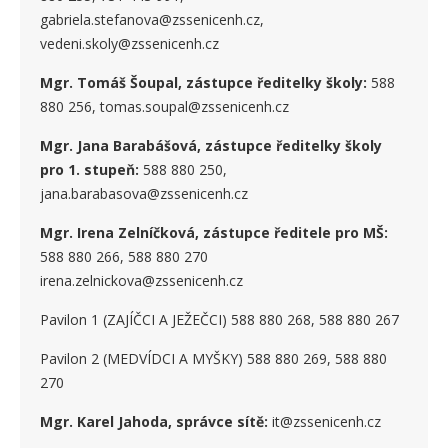
gabriela.stefanova@zssenicenh.cz,
vedeni.skoly@zssenicenh.cz
Mgr. Tomáš Šoupal, zástupce ředitelky školy:
588
880 256, tomas.soupal@zssenicenh.cz
Mgr. Jana Barabášová, zástupce ředitelky školy
pro 1. stupe
ň
:
588 880 250,
jana.barabasova@zssenicenh.cz
Mgr. Irena Zelníčková, zástupce ředitele pro MŠ:
588 880 266, 588 880 270
irena.zelnickova@zssenicenh.cz
Pavilon 1 (ZAJÍČCI A JEŽEČCI) 588 880 268, 588 880 267
Pavilon 2 (MEDVÍDCI A MYŠKY) 588 880 269, 588 880
270
Mgr. Karel Jahoda, správce sítě:
it@zssenicenh.cz