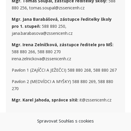
Mgr. Tomáš Šoupal, zástupce ředitelky školy:
588
880 256, tomas.soupal@zssenicenh.cz
Mgr. Jana Barabášová, zástupce ředitelky školy
pro 1. stupe
ň
:
588 880 250,
jana.barabasova@zssenicenh.cz
Mgr. Irena Zelníčková, zástupce ředitele pro MŠ:
588 880 266, 588 880 270
irena.zelnickova@zssenicenh.cz
Pavilon 1 (ZAJÍČCI A JEŽEČCI) 588 880 268, 588 880 267
Pavilon 2 (MEDVÍDCI A MYŠKY) 588 880 269, 588 880
270
Mgr. Karel Jahoda, správce sítě:
it@zssenicenh.cz
Spravovat Souhlas s cookies
SOCIÁLNÍ SÍTĚ