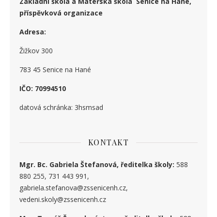
Základní škola a Mateřská škola Senice na Hané,
příspěvková organizace
Adresa:
Žižkov 300
783 45 Senice na Hané
IČO: 70994510
datová schránka: 3hsmsad
KONTAKT
Mgr. Bc. Gabriela Štefanová, ředitelka školy:
588
880 255, 731 443 991,
gabriela.stefanova@zssenicenh.cz,
vedeni.skoly@zssenicenh.cz