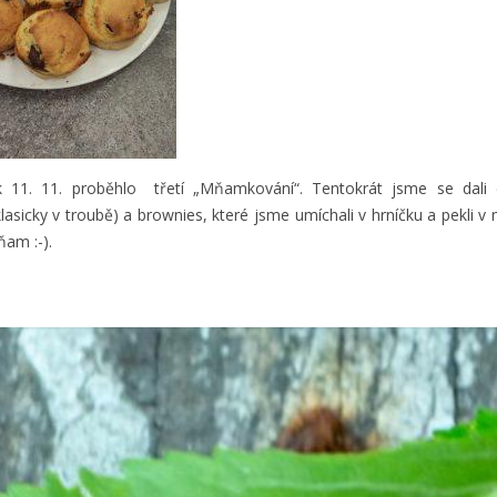
ek 11. 11. proběhlo třetí „Mňamkování“.
Tentokrát jsme se dali
lasicky v troubě) a brownies, které jsme umíchali v hrníčku a pekli v
ňam :-).