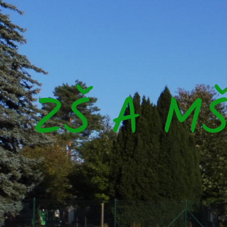
ZŠ A M