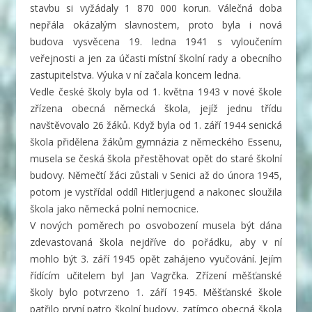
stavbu si vyžádaly 1 870 000 korun. Válečná doba
nepřála okázalým slavnostem, proto byla i nová
budova vysvěcena 19. ledna 1941 s vyloučením
veřejnosti a jen za účasti místní školní rady a obecního
zastupitelstva. Výuka v ní začala koncem ledna.
Vedle české školy byla od 1. května 1943 v nové škole
zřízena obecná německá škola, jejíž jednu třídu
navštěvovalo 26 žáků. Když byla od 1. září 1944 senická
škola přidělena žákům gymnázia z německého Essenu,
musela se česká škola přestěhovat opět do staré školní
budovy. Němečtí žáci zůstali v Senici až do února 1945,
potom je vystřídal oddíl Hitlerjugend a nakonec sloužila
škola jako německá polní nemocnice.
V nových poměrech po osvobození musela být dána
zdevastovaná škola nejdříve do pořádku, aby v ní
mohlo být 3. září 1945 opět zahájeno vyučování. Jejím
řídícím učitelem byl Jan Vagrčka. Zřízení měšťanské
školy bylo potvrzeno 1. září 1945. Měšťanské škole
patřilo první patro školní budovy, zatímco obecná škola