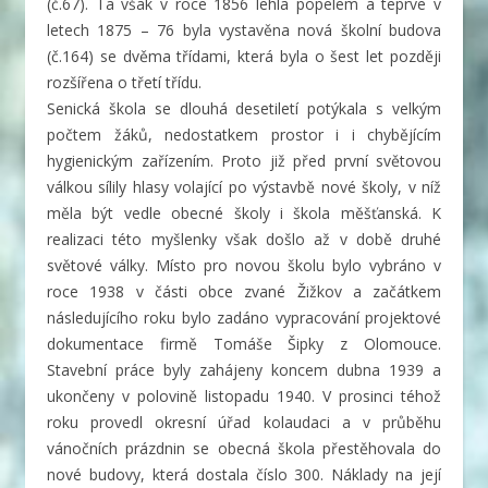
(č.67). Ta však v roce 1856 lehla popelem a teprve v
letech 1875 – 76 byla vystavěna nová školní budova
(č.164) se dvěma třídami, která byla o šest let později
rozšířena o třetí třídu.
Senická škola se dlouhá desetiletí potýkala s velkým
počtem žáků, nedostatkem prostor i i chybějícím
hygienickým zařízením. Proto již před první světovou
válkou sílily hlasy volající po výstavbě nové školy, v níž
měla být vedle obecné školy i škola měšťanská. K
realizaci této myšlenky však došlo až v době druhé
světové války. Místo pro novou školu bylo vybráno v
roce 1938 v části obce zvané Žižkov a začátkem
následujícího roku bylo zadáno vypracování projektové
dokumentace firmě Tomáše Šipky z Olomouce.
Stavební práce byly zahájeny koncem dubna 1939 a
ukončeny v polovině listopadu 1940. V prosinci téhož
roku provedl okresní úřad kolaudaci a v průběhu
vánočních prázdnin se obecná škola přestěhovala do
nové budovy, která dostala číslo 300. Náklady na její