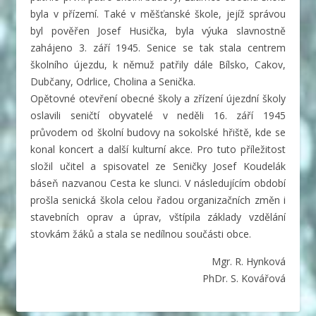
byla v přízemí. Také v měšťanské škole, jejíž správou
byl pověřen Josef Husička, byla výuka slavnostně
zahájeno 3. září 1945. Senice se tak stala centrem
školního újezdu, k němuž patřily dále Bílsko, Cakov,
Dubčany, Odrlice, Cholina a Senička.
Opětovné otevření obecné školy a zřízení újezdní školy
oslavili seničtí obyvatelé v neděli 16. září 1945
průvodem od školní budovy na sokolské hřiště, kde se
konal koncert a další kulturní akce. Pro tuto příležitost
složil učitel a spisovatel ze Seničky Josef Koudelák
báseň nazvanou Cesta ke slunci. V následujícím období
prošla senická škola celou řadou organizačních změn i
stavebních oprav a úprav, vštípila základy vzdělání
stovkám žáků a stala se nedílnou součásti obce.
Mgr. R. Hynková
PhDr. S. Kovářová