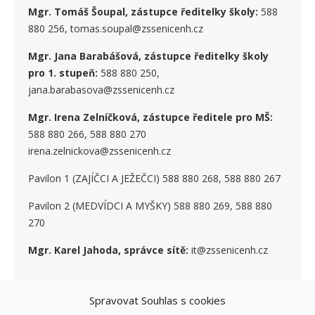
Mgr. Tomáš Šoupal, zástupce ředitelky školy:
588
880 256, tomas.soupal@zssenicenh.cz
Mgr. Jana Barabášová, zástupce ředitelky školy
pro 1. stupe
ň
:
588 880 250,
jana.barabasova@zssenicenh.cz
Mgr. Irena Zelníčková, zástupce ředitele pro MŠ:
588 880 266, 588 880 270
irena.zelnickova@zssenicenh.cz
Pavilon 1 (ZAJÍČCI A JEŽEČCI) 588 880 268, 588 880 267
Pavilon 2 (MEDVÍDCI A MYŠKY) 588 880 269, 588 880
270
Mgr. Karel Jahoda, správce sítě:
it@zssenicenh.cz
Spravovat Souhlas s cookies
SOCIÁLNÍ SÍTĚ