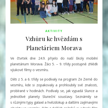
AKTIVITY
Vzhůru ke hvězdám s
Planetáriem Morava
Ve čtvrtek dne 24.9. přijelo do naší školy mobilní
planetárium Morava. Žáci 5. – 9. třídy postupně zhlédli
výukové filmy o vesmíru.
Děti z 5. a 6. třídy se podívaly na program Ze Země do
vesmíru, kde si zopakovaly a prohloubily své znalosti,
probírané v hodinách. Podívaly se, jak vypadá Slunce a
jednotlivé planety Sluneční soustavy. Seznámily se
s různými typy galaxií a hvězdokup a dalšími zajímavými