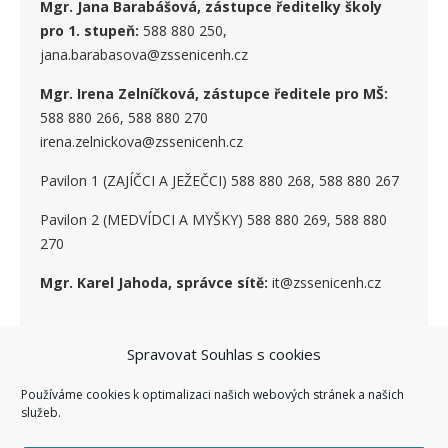
Mgr. Jana Barabášová, zástupce ředitelky školy
pro 1. stupe
ň
:
588 880 250,
jana.barabasova@zssenicenh.cz
Mgr. Irena Zelníčková, zástupce ředitele pro MŠ:
588 880 266, 588 880 270
irena.zelnickova@zssenicenh.cz
Pavilon 1 (ZAJÍČCI A JEŽEČCI) 588 880 268, 588 880 267
Pavilon 2 (MEDVÍDCI A MYŠKY) 588 880 269, 588 880
270
Mgr. Karel Jahoda, správce sítě:
it@zssenicenh.cz
SOCIÁLNÍ SÍTĚ
Spravovat Souhlas s cookies
Používáme cookies k optimalizaci našich webových stránek a našich
služeb.