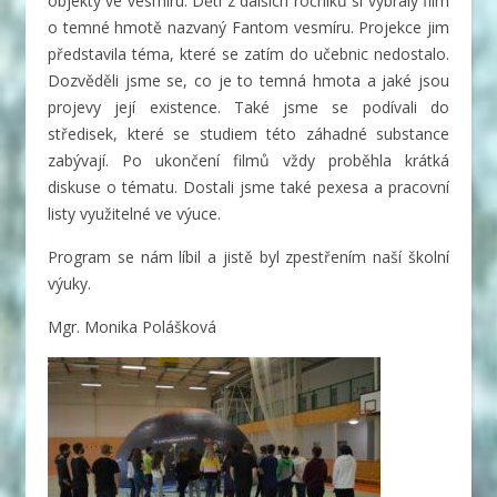
objekty ve vesmíru. Děti z dalších ročníků si vybraly film
o temné hmotě nazvaný Fantom vesmíru. Projekce jim
představila téma, které se zatím do učebnic nedostalo.
Dozvěděli jsme se, co je to temná hmota a jaké jsou
projevy její existence. Také jsme se podívali do
středisek, které se studiem této záhadné substance
zabývají. Po ukončení filmů vždy proběhla krátká
diskuse o tématu. Dostali jsme také pexesa a pracovní
listy využitelné ve výuce.
Program se nám líbil a jistě byl zpestřením naší školní
výuky.
Mgr. Monika Polášková