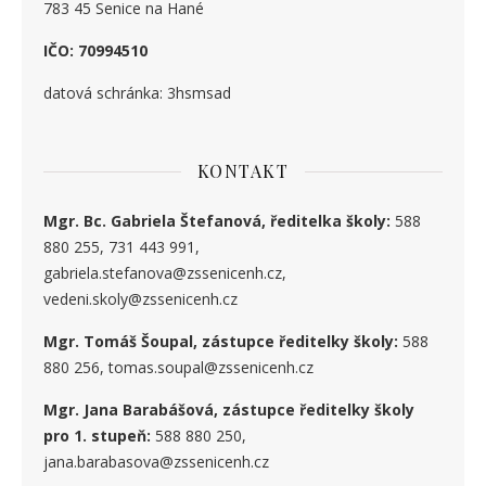
783 45 Senice na Hané
IČO: 70994510
datová schránka: 3hsmsad
KONTAKT
Mgr. Bc. Gabriela Štefanová, ředitelka školy:
588
880 255, 731 443 991,
gabriela.stefanova@zssenicenh.cz,
vedeni.skoly@zssenicenh.cz
Mgr. Tomáš Šoupal, zástupce ředitelky školy:
588
880 256, tomas.soupal@zssenicenh.cz
Mgr. Jana Barabášová, zástupce ředitelky školy
pro 1. stupe
ň
:
588 880 250,
jana.barabasova@zssenicenh.cz