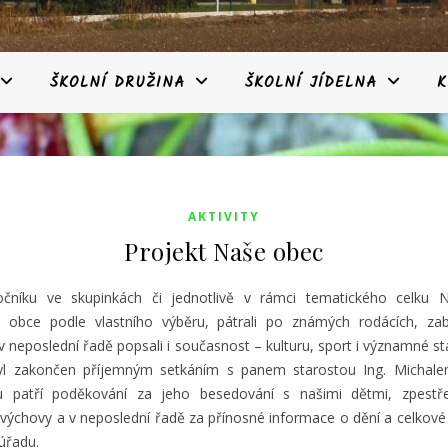
ŠKOLNÍ DRUŽINA
ŠKOLNÍ JÍDELNA
K
AKTIVITY
Projekt Naše obec
ročníku ve skupinkách či jednotlivě v rámci tematického celku 
li obce podle vlastního výběru, pátrali po známých rodácích, zab
 v neposlední řadě popsali i současnost – kulturu, sport i významné s
byl zakončen příjemným setkáním s panem starostou Ing. Michale
 patří poděkování za jeho besedování s našimi dětmi, zpestře
výchovy a v neposlední řadě za přínosné informace o dění a celkové
úřadu.