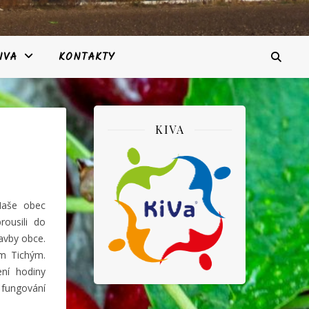
IVA
KONTAKTY
KIVA
Naše obec
rousili do
tavby obce.
m Tichým.
ní hodiny
 fungování