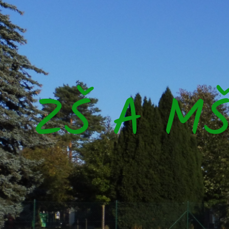
ZŠ A M