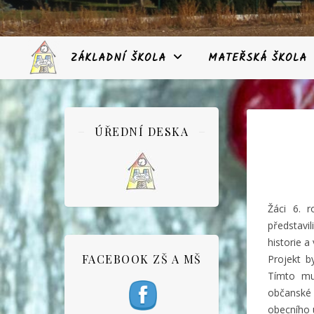
ZÁKLADNÍ ŠKOLA
MATEŘSKÁ ŠKOLA
ÚŘEDNÍ DESKA
Žáci 6. 
představi
historie a
FACEBOOK ZŠ A MŠ
Projekt 
Tímto mu
občanské 
obecního 