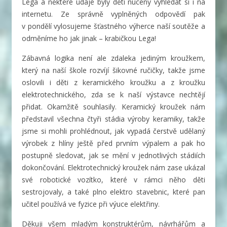
Lega a některé údaje byly děti nuceny vyhledat si i na
internetu. Ze správně vyplněných odpovědí pak
v pondělí vylosujeme šťastného výherce naší soutěže a
odměníme ho jak jinak – krabičkou Lega!
Zábavná logika není ale zdaleka jediným kroužkem,
který na naší škole rozvíjí šikovné ručičky, takže jsme
oslovili i děti z keramického kroužku a z kroužku
elektrotechnického, zda se k naší výstavce nechtějí
přidat. Okamžitě souhlasily. Keramický kroužek nám
představil všechna čtyři stádia výroby keramiky, takže
jsme si mohli prohlédnout, jak vypadá čerstvě udělaný
výrobek z hlíny ještě před prvním výpalem a pak ho
postupně sledovat, jak se mění v jednotlivých stádiích
dokončování. Elektrotechnický kroužek nám zase ukázal
své robotické vozítko, které v rámci něho děti
sestrojovaly, a také plno elektro stavebnic, které pan
učitel používá ve fyzice při výuce elektřiny.
Děkuji všem mladým konstruktérům, návrhářům a