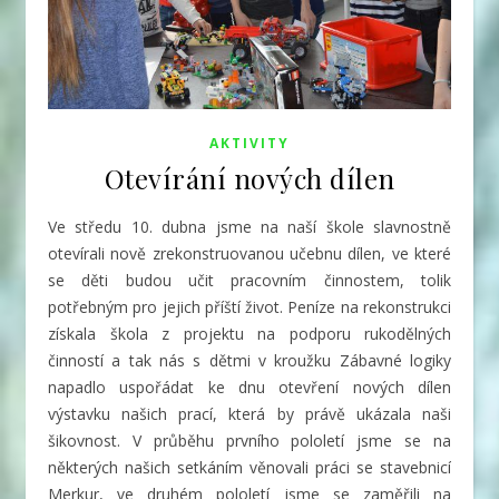
AKTIVITY
Otevírání nových dílen
Ve středu 10. dubna jsme na naší škole slavnostně
otevírali nově zrekonstruovanou učebnu dílen, ve které
se děti budou učit pracovním činnostem, tolik
potřebným pro jejich příští život. Peníze na rekonstrukci
získala škola z projektu na podporu rukodělných
činností a tak nás s dětmi v kroužku Zábavné logiky
napadlo uspořádat ke dnu otevření nových dílen
výstavku našich prací, která by právě ukázala naši
šikovnost. V průběhu prvního pololetí jsme se na
některých našich setkáním věnovali práci se stavebnicí
Merkur, ve druhém pololetí jsme se zaměřili na