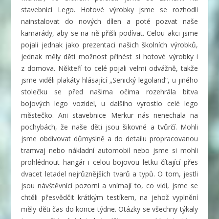
stavebnici Lego. Hotové výrobky jsme se rozhodli
nainstalovat do nových dílen a poté pozvat naše
kamarády, aby se na ně přišli podívat. Celou akci jsme
pojali jednak jako prezentaci našich školních výrobků,
jednak měly děti možnost přinést si hotové výrobky i
z domova. Někteří to celé pojali velmi odvážně, takže
jsme viděli plakáty hlásající „Senický legoland“, u jiného
stolečku se před našima očima rozehrála bitva
bojových lego vozidel, u dalšího vyrostlo celé lego
městečko. Ani stavebnice Merkur nás nenechala na
pochybách, že naše děti jsou šikovné a tvůrčí. Mohli
jsme obdivovat důmyslně a do detailu propracovanou
tramvaj nebo nákladní automobil nebo jsme si mohli
prohlédnout hangár i celou bojovou letku čítající přes
dvacet letadel nejrůznějších tvarů a typů. O tom, jestli
jsou návštěvníci pozorní a vnímají to, co vidí, jsme se
chtěli přesvědčit krátkým testíkem, na jehož vyplnění
měly děti čas do konce týdne. Otázky se všechny týkaly