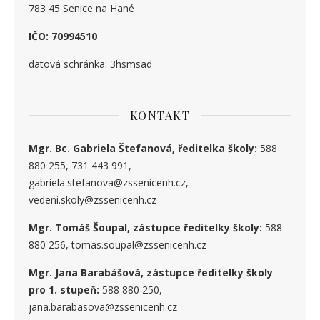
783 45 Senice na Hané
IČO: 70994510
datová schránka: 3hsmsad
KONTAKT
Mgr. Bc. Gabriela Štefanová, ředitelka školy:
588
880 255, 731 443 991,
gabriela.stefanova@zssenicenh.cz,
vedeni.skoly@zssenicenh.cz
Mgr. Tomáš Šoupal, zástupce ředitelky školy:
588
880 256, tomas.soupal@zssenicenh.cz
Mgr. Jana Barabášová, zástupce ředitelky školy
pro 1. stupe
ň
:
588 880 250,
jana.barabasova@zssenicenh.cz