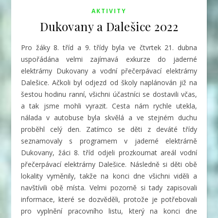
AKTIVITY
Dukovany a Dalešice 2022
Pro žáky 8. tříd a 9. třídy byla ve čtvrtek 21. dubna
uspořádána velmi zajímavá exkurze do jaderné
elektrárny Dukovany a vodní přečerpávací elektrárny
Dalešice. Ačkoli byl odjezd od školy naplánován již na
šestou hodinu ranní, všichni účastníci se dostavili včas,
a tak jsme mohli vyrazit. Cesta nám rychle utekla,
nálada v autobuse byla skvělá a ve stejném duchu
proběhl celý den. Zatímco se děti z deváté třídy
seznamovaly s programem v jaderné elektrárně
Dukovany, žáci 8. tříd odjeli prozkoumat areál vodní
přečerpávací elektrárny Dalešice. Následně si děti obě
lokality vyměnily, takže na konci dne všichni viděli a
navštívili obě místa. Velmi pozorně si tady zapisovali
informace, které se dozvěděli, protože je potřebovali
pro vyplnění pracovního listu, který na konci dne