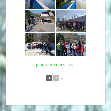
[SHOW AS SLIDESHOW]
1
2
►