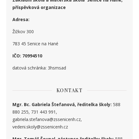
příspěvková organizace
Adresa:
Žižkov 300
783 45 Senice na Hané
IČO: 70994510
datová schránka: 3hsmsad
KONTAKT
Mgr. Bc. Gabriela Štefanová, ředitelka školy:
588
880 255, 731 443 991,
gabriela.stefanova@zssenicenh.cz,
vedeni.skoly@zssenicenh.cz
Mgr. Tomáš Šoupal, zástupce ředitelky školy:
588